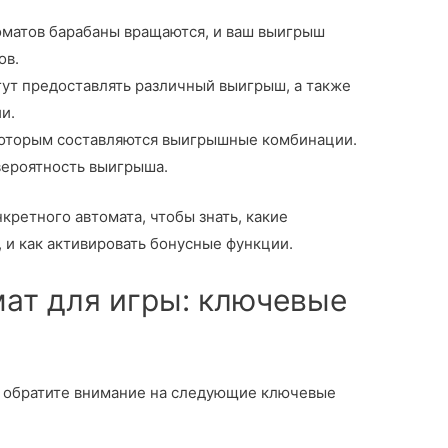
матов барабаны вращаются, и ваш выигрыш
ов.
ут предоставлять различный выигрыш, а также
и.
которым составляются выигрышные комбинации.
вероятность выигрыша.
кретного автомата, чтобы знать, какие
и как активировать бонусные функции.
мат для игры: ключевые
о обратите внимание на следующие ключевые