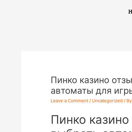
Пинко казино отзы
автоматы для игр
Leave a Comment
/
Uncategorized
/ B
Пинко казино 