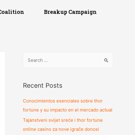
Coalition
Breakup Campaign
Recent Posts
Conocimientos esenciales sobre thor
fortune y su impacto en el mercado actual
Tajanstveni svijet sreće i thor fortune
online casino za nove igrače donosi