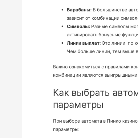
Барабаны:
В большинстве авто
зависит от комбинации символ
Символы:
Разные символы мог
активировать бонусные функци
Линии выплат:
Это линии, по 
Чем больше линий, тем выше 
Важно ознакомиться с правилами кон
комбинации являются выигрышными, 
Как выбрать авто
параметры
При выборе автомата в Пинко казин
параметры: