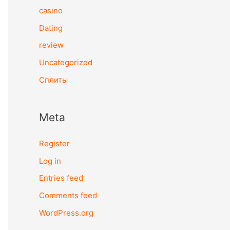
casino
Dating
review
Uncategorized
Сплиты
Meta
Register
Log in
Entries feed
Comments feed
WordPress.org