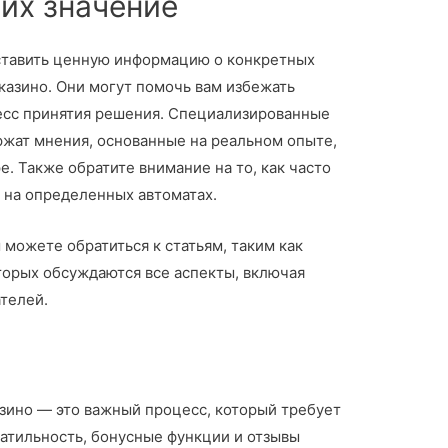
их значение
ставить ценную информацию о конкретных
казино. Они могут помочь вам избежать
есс принятия решения. Специализированные
ржат мнения, основанные на реальном опыте,
. Также обратите внимание на то, как часто
 на определенных автоматах.
можете обратиться к статьям, таким как
оторых обсуждаются все аспекты, включая
телей.
азино — это важный процесс, который требует
латильность, бонусные функции и отзывы