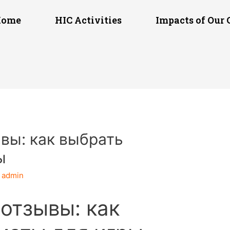
Home
HIC Activities
Impacts of Our 
вы: как выбрать
ы
y
admin
отзывы: как