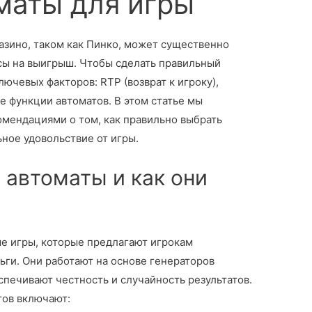
маты для игры
азино, таком как Пинко, может существенно
нсы на выигрыш. Чтобы сделать правильный
ючевых факторов: RTP (возврат к игроку),
е функции автоматов. В этом статье мы
мендациями о том, как правильно выбрать
ное удовольствие от игры.
 автоматы и как они
е игры, которые предлагают игрокам
ги. Они работают на основе генераторов
спечивают честность и случайность результатов.
тов включают: