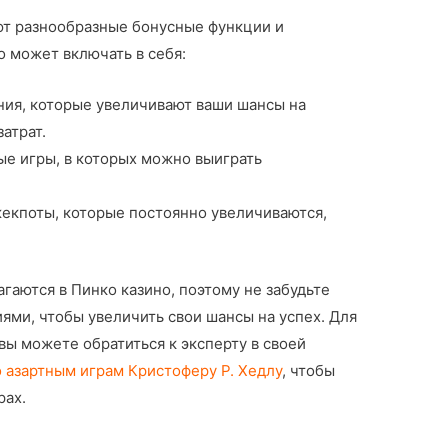
т разнообразные бонусные функции и
 может включать в себя:
ия, которые увеличивают ваши шансы на
атрат.
е игры, в которых можно выиграть
екпоты, которые постоянно увеличиваются,
аются в Пинко казино, поэтому не забудьте
ями, чтобы увеличить свои шансы на успех. Для
ы можете обратиться к эксперту в своей
 азартным играм Кристоферу Р. Хедлу
, чтобы
рах.