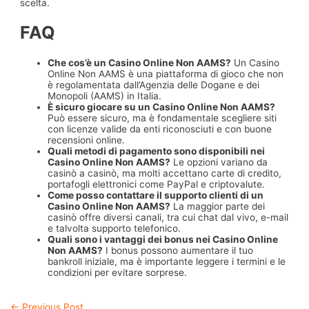
scelta.
FAQ
Che cos’è un Casino Online Non AAMS?
Un Casino
Online Non AAMS è una piattaforma di gioco che non
è regolamentata dall’Agenzia delle Dogane e dei
Monopoli (AAMS) in Italia.
È sicuro giocare su un Casino Online Non AAMS?
Può essere sicuro, ma è fondamentale scegliere siti
con licenze valide da enti riconosciuti e con buone
recensioni online.
Quali metodi di pagamento sono disponibili nei
Casino Online Non AAMS?
Le opzioni variano da
casinò a casinò, ma molti accettano carte di credito,
portafogli elettronici come PayPal e criptovalute.
Come posso contattare il supporto clienti di un
Casino Online Non AAMS?
La maggior parte dei
casinò offre diversi canali, tra cui chat dal vivo, e-mail
e talvolta supporto telefonico.
Quali sono i vantaggi dei bonus nei Casino Online
Non AAMS?
I bonus possono aumentare il tuo
bankroll iniziale, ma è importante leggere i termini e le
condizioni per evitare sorprese.
←
Previous Post