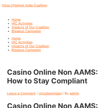
Skip
https://Helmet India Coalition
to
content
Menu
Home
HIC Activities
Impacts of Our Coalition
Breakup Campaign
Menu
Home
HIC Activities
Impacts of Our Coalition
Breakup Campaign
Casino Online Non AAMS:
How to Stay Compliant
Leave a Comment
/
Uncategorized
/ By
admin
Casino Online Non AAMS: