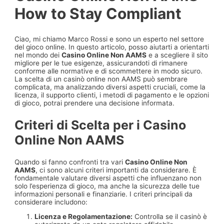
How to Stay Compliant
Ciao, mi chiamo Marco Rossi e sono un esperto nel settore
del gioco online. In questo articolo, posso aiutarti a orientarti
nel mondo dei
Casino Online Non AAMS
e a scegliere il sito
migliore per le tue esigenze, assicurandoti di rimanere
conforme alle normative e di scommettere in modo sicuro.
La scelta di un casinò online non AAMS può sembrare
complicata, ma analizzando diversi aspetti cruciali, come la
licenza, il supporto clienti, i metodi di pagamento e le opzioni
di gioco, potrai prendere una decisione informata.
Criteri di Scelta per i Casino
Online Non AAMS
Quando si fanno confronti tra vari
Casino Online Non
AAMS
, ci sono alcuni criteri importanti da considerare. È
fondamentale valutare diversi aspetti che influenzano non
solo l’esperienza di gioco, ma anche la sicurezza delle tue
informazioni personali e finanziarie. I criteri principali da
considerare includono:
Licenza e Regolamentazione:
Controlla se il casinò è