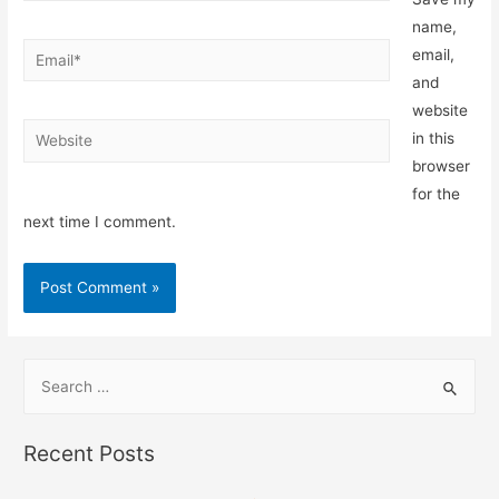
name,
email,
and
website
in this
browser
for the
next time I comment.
Recent Posts