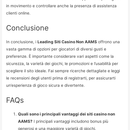
in movimento e controllare anche la presenza di assistenza
clienti online.
Conclusione
In conclusione, i
Leading Siti Casino Non AAMS
offrono una
vasta gamma di opzioni per giocatori di diversi gusti e
preferenze. È importante considerare vari aspetti come la
sicurezza, la varietà dei giochi, le promozioni e l’usabilità per
scegliere il sito ideale. Fai sempre ricerche dettagliate e leggi
le recensioni degli utenti prima di registrarti, per assicurarti
un’esperienza di gioco sicura e divertente.
FAQs
Quali sono i principali vantaggi dei siti casino non
AAMS?
I principali vantaggi includono bonus più
generosi e una maggiore varietà di giochi.