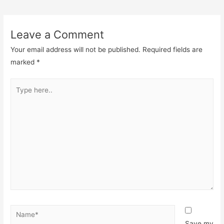
Leave a Comment
Your email address will not be published.
Required fields are
marked
*
Save my