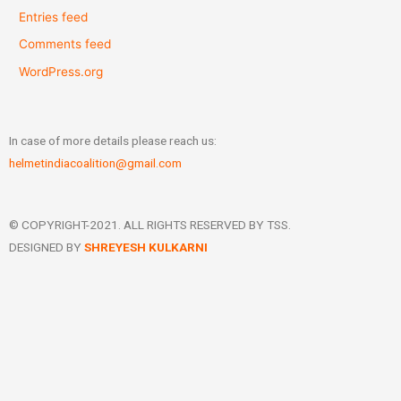
Entries feed
Comments feed
WordPress.org
In case of more details please reach us:
helmetindiacoalition@gmail.com
© COPYRIGHT-2021. ALL RIGHTS RESERVED BY TSS.
DESIGNED BY
SHREYESH KULKARNI