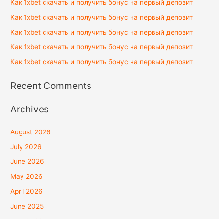
Как 1xbet скачать и получить бонус на первый депозит
Как 1xbet скачать и получить бонус на первый депозит
Как 1xbet скачать и получить бонус на первый депозит
Как 1xbet скачать и получить бонус на первый депозит
Как 1xbet скачать и получить бонус на первый депозит
Recent Comments
Archives
August 2026
July 2026
June 2026
May 2026
April 2026
June 2025