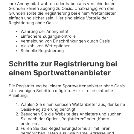
ihre Anonymität wahren oder haben aus verschiedenen
Gründen keinen Zugang zu Oasis. Unabhängig von den
Gründen sollte die Registrierung bei einem Wettanbieter
einfach und sicher sein. Hier sind einige Vorteile der
Registrierung ohne Oasis:
Wahrung der Anonymität
Einfachere Zugangskontrolle
Vermeidung von Einschränkungen durch Oasis
Vielzahl von Wettoptionen
Schnelle Registrierung
Schritte zur Registrierung bei
einem Sportwettenanbieter
Die Registrierung bei einem Sportwettenanbieter ohne Oasis
ist in wenigen Schritten möglich. Hier ist eine einfache
Anleitung:
Wählen Sie einen seriösen Wettanbieter aus, der keine
Oasis-Registrierung benötigt.
Besuchen Sie die Website des Anbieters und suchen
Sie nach der Option „Registrieren“ oder „Konto
erstellen“.
Füllen Sie das Registrierungsformular mit Ihren
persönlichen Daten aus, wie Name, Adresse und