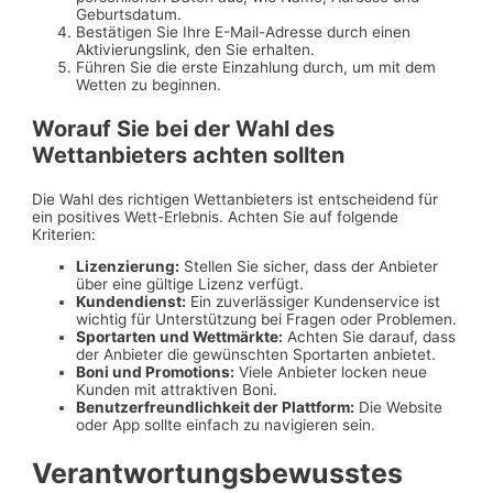
Geburtsdatum.
Bestätigen Sie Ihre E-Mail-Adresse durch einen
Aktivierungslink, den Sie erhalten.
Führen Sie die erste Einzahlung durch, um mit dem
Wetten zu beginnen.
Worauf Sie bei der Wahl des
Wettanbieters achten sollten
Die Wahl des richtigen Wettanbieters ist entscheidend für
ein positives Wett-Erlebnis. Achten Sie auf folgende
Kriterien:
Lizenzierung:
Stellen Sie sicher, dass der Anbieter
über eine gültige Lizenz verfügt.
Kundendienst:
Ein zuverlässiger Kundenservice ist
wichtig für Unterstützung bei Fragen oder Problemen.
Sportarten und Wettmärkte:
Achten Sie darauf, dass
der Anbieter die gewünschten Sportarten anbietet.
Boni und Promotions:
Viele Anbieter locken neue
Kunden mit attraktiven Boni.
Benutzerfreundlichkeit der Plattform:
Die Website
oder App sollte einfach zu navigieren sein.
Verantwortungsbewusstes