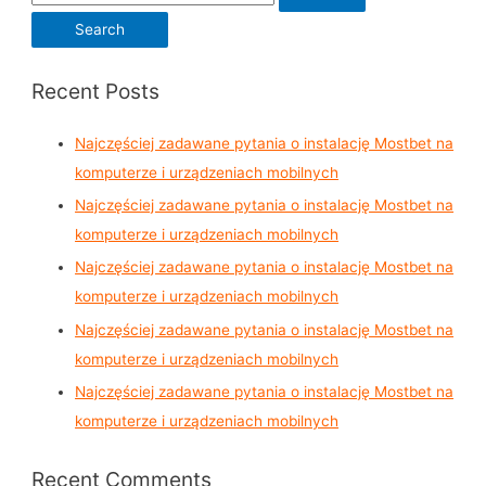
e
a
r
Recent Posts
c
h
Najczęściej zadawane pytania o instalację Mostbet na
f
komputerze i urządzeniach mobilnych
o
Najczęściej zadawane pytania o instalację Mostbet na
r
komputerze i urządzeniach mobilnych
:
Najczęściej zadawane pytania o instalację Mostbet na
komputerze i urządzeniach mobilnych
Najczęściej zadawane pytania o instalację Mostbet na
komputerze i urządzeniach mobilnych
Najczęściej zadawane pytania o instalację Mostbet na
komputerze i urządzeniach mobilnych
Recent Comments