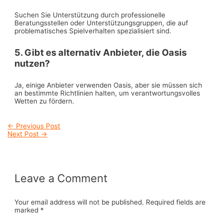
Suchen Sie Unterstützung durch professionelle
Beratungsstellen oder Unterstützungsgruppen, die auf
problematisches Spielverhalten spezialisiert sind.
5. Gibt es alternativ Anbieter, die Oasis
nutzen?
Ja, einige Anbieter verwenden Oasis, aber sie müssen sich
an bestimmte Richtlinien halten, um verantwortungsvolles
Wetten zu fördern.
Post
←
Previous Post
Next Post
→
navigation
Leave a Comment
Your email address will not be published.
Required fields are
marked
*