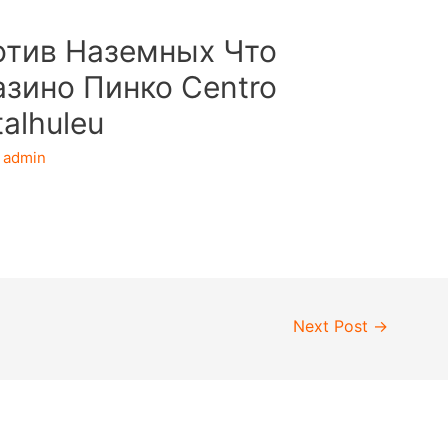
отив Наземных Что
азино Пинко Centro
talhuleu
y
admin
Next Post
→