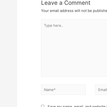
Leave a Comment
Your email address will not be publish
Type
here..
Name*
Email*
Save my name, email, and website i