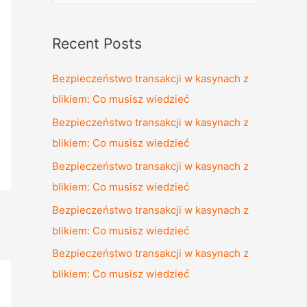
a
r
Recent Posts
c
Bezpieczeństwo transakcji w kasynach z
h
blikiem: Co musisz wiedzieć
f
o
Bezpieczeństwo transakcji w kasynach z
r
blikiem: Co musisz wiedzieć
:
Bezpieczeństwo transakcji w kasynach z
blikiem: Co musisz wiedzieć
Bezpieczeństwo transakcji w kasynach z
blikiem: Co musisz wiedzieć
Bezpieczeństwo transakcji w kasynach z
blikiem: Co musisz wiedzieć