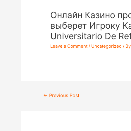
Онлайн Казино пр
выберет Игроку К
Universitario De Re
Leave a Comment
/
Uncategorized
/ B
Post
←
Previous Post
navigation