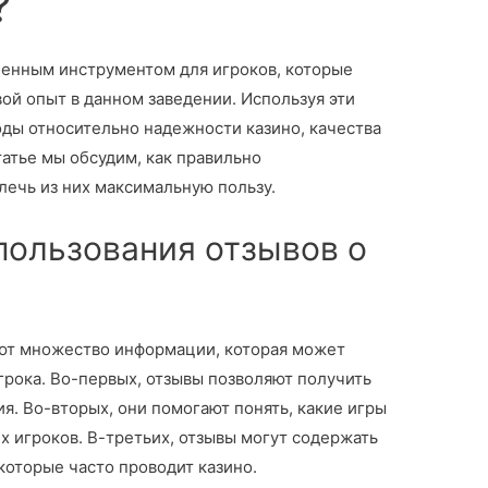
?
ценным инструментом для игроков, которые
вой опыт в данном заведении. Используя эти
ды относительно надежности казино, качества
татье мы обсудим, как правильно
лечь из них максимальную пользу.
ользования отзывов о
ют множество информации, которая может
грока. Во-первых, отзывы позволяют получить
я. Во-вторых, они помогают понять, какие игры
х игроков. В-третьих, отзывы могут содержать
которые часто проводит казино.