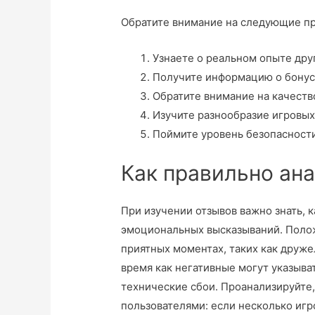
Обратите внимание на следующие п
Узнаете о реальном опыте дру
Получите информацию о бонуса
Обратите внимание на качеств
Изучите разнообразие игровых 
Поймите уровень безопасности
Как правильно ан
При изучении отзывов важно знать, к
эмоциональных высказываний. Поло
приятных моментах, таких как друже
время как негативные могут указыва
технические сбои. Проанализируйте,
пользователями: если несколько игр