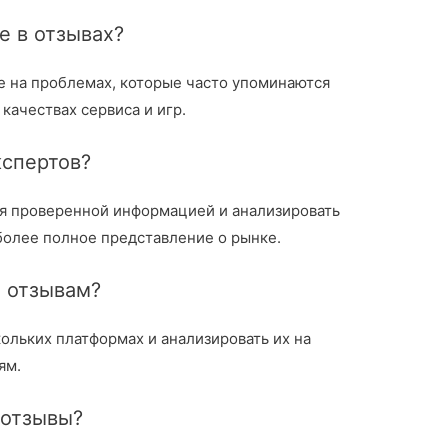
е в отзывах?
 на проблемах, которые часто упоминаются
качествах сервиса и игр.
кспертов?
ся проверенной информацией и анализировать
более полное представление о рынке.
м отзывам?
кольких платформах и анализировать их на
ям.
 отзывы?