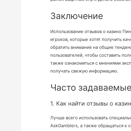
Заключение
Использование отзывов о казино Пи
игроков, которые хотят получить ка
обратить внимание на общие тенден
пользователей, чтобы составить пол
также ознакомиться с мнениями эксп
получать свежую информацию.
Часто задаваемые
1. Как найти отзывы о кази
Лучше всего использовать специальн
AskGamblers, а также обращаться к 