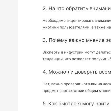
2. На что обратить внимани
Необходимо акцентировать внимание
многими пользователями, а также на 
3. Почему важно мнение э
Эксперты в индустрии могут делить
тенденции, что позволяет получить 
4. Можно ли доверять все
Нет, важно проверять отзывы на нес
предмет соответствии общим мнени
5. Как быстро я могу найти