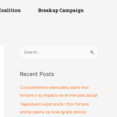
Coalition
Breakup Campaign
Recent Posts
Conocimientos esenciales sobre thor
fortune y su impacto en el mercado actual
Tajanstveni svijet sreće i thor fortune
online casino za nove igrače donosi