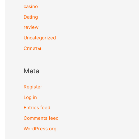
casino
Dating
review
Uncategorized
Сплиты
Meta
Register
Log in
Entries feed
Comments feed
WordPress.org