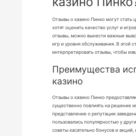
казино Пинко
Отзывы о казино Пинко могут стать 
хотят оценить качество услуг и игро
отзывы, можно вынести важные выво
игр и уровня обслуживания. В этой с
интерпретировать отзывы, чтобы изв
Преимущества исп
казино
Отзывы о казино Пинко предоставля
существенно повлиять на решение и
представление о репутации заведени
пользовались популярностью у други
советы касательно бонусов и акций, 