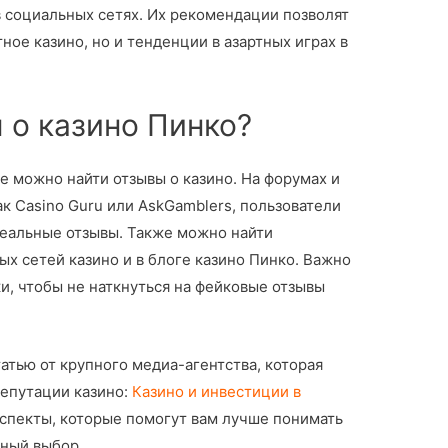
в социальных сетях. Их рекомендации позволят
ное казино, но и тенденции в азартных играх в
 о казино Пинко?
 можно найти отзывы о казино. На форумах и
ак Casino Guru или AskGamblers, пользователи
реальные отзывы. Также можно найти
х сетей казино и в блоге казино Пинко. Важно
и, чтобы не наткнуться на фейковые отзывы
атью от крупного медиа-агентства, которая
репутации казино:
Казино и инвестиции в
аспекты, которые помогут вам лучше понимать
нный выбор.