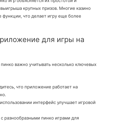
нко игр объясняется их простотой и
 выигрыша крупных призов. Многие казино
 функции, что делает игру еще более
приложение для игры на
 пинко важно учитывать несколько ключевых
итесь, что приложение работает на
но.
 использовании интерфейс улучшает игровой
с разнообразными пинко играми для