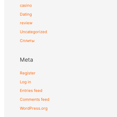
casino
Dating
review
Uncategorized
Сплиты
Meta
Register
Log in
Entries feed
Comments feed
WordPress.org