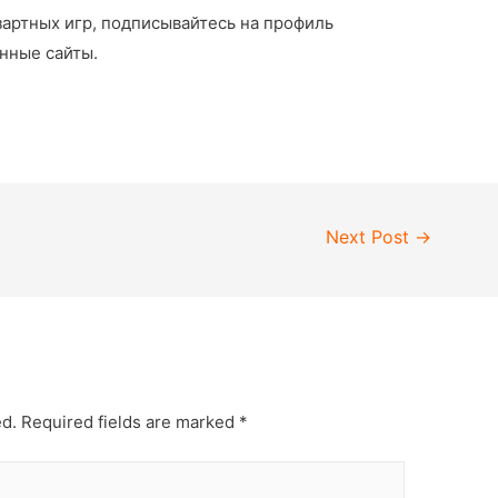
зартных игр, подписывайтесь на профиль
нные сайты.
Next Post
→
ed.
Required fields are marked
*