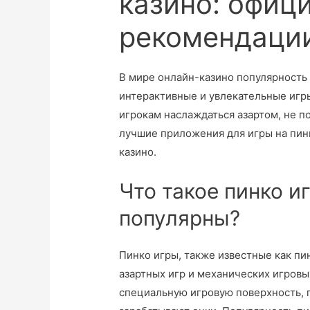
казино: офиц
рекомендаци
В мире онлайн-казино популярность 
интерактивные и увлекательные игр
игрокам наслаждаться азартом, не по
лучшие приложения для игры на пин
казино.
Что такое пинко и
популярны?
Пинко игры, также известные как пи
азартных игр и механических игровы
специальную игровую поверхность, г