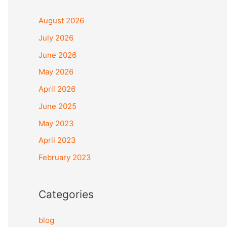
August 2026
July 2026
June 2026
May 2026
April 2026
June 2025
May 2023
April 2023
February 2023
Categories
blog