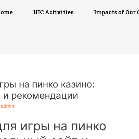
Home
HIC Activities
Impacts of Our 
ры на пинко казино:
 и рекомендации
y
admin
ля игры на пинко