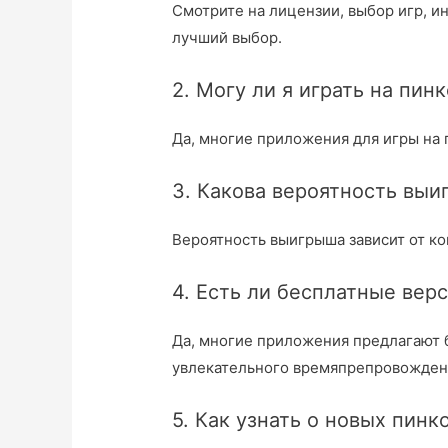
Смотрите на лицензии, выбор игр, и
лучший выбор.
2. Могу ли я играть на пин
Да, многие приложения для игры на 
3. Какова вероятность выи
Вероятность выигрыша зависит от ко
4. Есть ли бесплатные вер
Да, многие приложения предлагают 
увлекательного времяпрепровожден
5. Как узнать о новых пинк