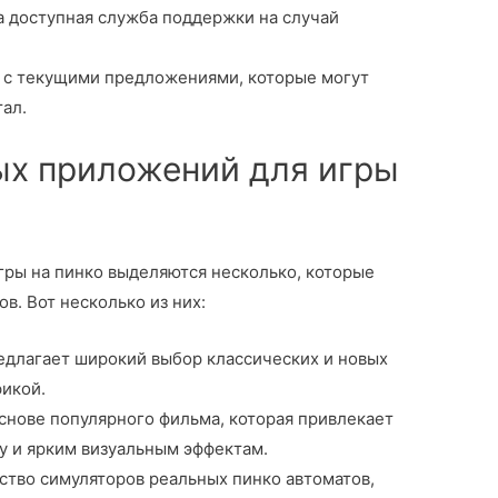
 доступная служба поддержки на случай
 с текущими предложениями, которые могут
тал.
ых приложений для игры
ры на пинко выделяются несколько, которые
в. Вот несколько из них:
длагает широкий выбор классических и новых
фикой.
снове популярного фильма, которая привлекает
у и ярким визуальным эффектам.
тво симуляторов реальных пинко автоматов,