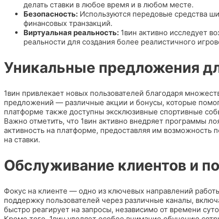
делать ставки в любое время и в любом месте.
Безопасность:
Используются передовые средства ши
финансовых транзакций.
Виртуальная реальность:
1вин активно исследует в
реальности для создания более реалистичного игров
Уникальные предложения дл
1вин привлекает новых пользователей благодаря множест
предложений — различные акции и бонусы, которые помог
платформе также доступны эксклюзивные спортивные собы
Важно отметить, что 1вин активно внедряет программы ло
активность на платформе, предоставляя им возможность
на ставки.
Обслуживание клиентов и п
Фокус на клиенте — одно из ключевых направлений работ
поддержку пользователей через различные каналы, включ
быстро реагирует на запросы, независимо от времени сут
Кроме того, 1вин уделяет особое внимание обучению сотр