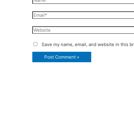
Email*
Website
Save my name, email, and website in this b