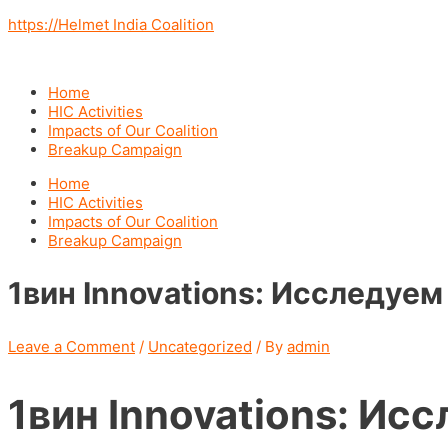
Skip
https://Helmet India Coalition
to
content
Menu
Home
HIC Activities
Impacts of Our Coalition
Breakup Campaign
Menu
Home
HIC Activities
Impacts of Our Coalition
Breakup Campaign
1вин Innovations: Исследуе
Leave a Comment
/
Uncategorized
/ By
admin
1вин Innovations: Ис