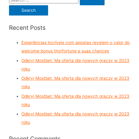
e
a
r
Recent Posts
c
h
Experiências incríveis com apostas revelam o valor do
f
welcome bonus thorfortune e suas chances
o
Odkryj Mostbet: Ma oferta dla nowych graczy w 2023
r
roku
:
Odkryj Mostbet: Ma oferta dla nowych graczy w 2023
roku
Odkryj Mostbet: Ma oferta dla nowych graczy w 2023
roku
Odkryj Mostbet: Ma oferta dla nowych graczy w 2023
roku
Recent Comments