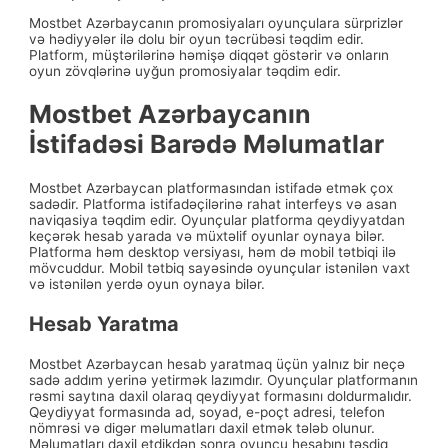
Mostbet Azərbaycanın promosiyaları oyunçulara sürprizlər
və hədiyyələr ilə dolu bir oyun təcrübəsi təqdim edir.
Platform, müştərilərinə həmişə diqqət göstərir və onların
oyun zövqlərinə uyğun promosiyalar təqdim edir.
Mostbet Azərbaycanın
İstifadəsi Barədə Məlumatlar
Mostbet Azərbaycan platformasından istifadə etmək çox
sadədir. Platforma istifadəçilərinə rahat interfeys və asan
naviqasiya təqdim edir. Oyunçular platforma qeydiyyatdan
keçərək hesab yarada və müxtəlif oyunlar oynaya bilər.
Platforma həm desktop versiyası, həm də mobil tətbiqi ilə
mövcuddur. Mobil tətbiq sayəsində oyunçular istənilən vaxt
və istənilən yerdə oyun oynaya bilər.
Hesab Yaratma
Mostbet Azərbaycan hesab yaratmaq üçün yalnız bir neçə
sadə addım yerinə yetirmək lazımdır. Oyunçular platformanın
rəsmi saytına daxil olaraq qeydiyyat formasını doldurmalıdır.
Qeydiyyat formasında ad, soyad, e-poçt adresi, telefon
nömrəsi və digər məlumatları daxil etmək tələb olunur.
Məlumatları daxil etdikdən sonra oyunçu hesabını təsdiq