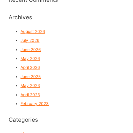
Archives
August 2026
July 2026
June 2026
May 2026
April 2026
June 2025
May 2023
April 2023
February 2023
Categories