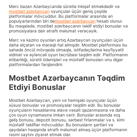
Mərc bazarı Azərbaycanda sürətlə inkişaf etməkdədir və
mostbet azerbaycan
oyunçular üçün geniş çeşidə
platformalar mövcuddur. Bu platformalar arasında ən
populyarlarından biri də
mostbet azerbaycan
hesab olunur.
Bu məqalədə, mostbet azerbaycanın təklif etdiyi bonuslar və
promosiyalara dair ətraflı məlumat verəcəyik.
Mərc və kazino oyunları artıq Azərbaycan oyunçuları üçün
daha əlçatan və maraqlı hal almışdır. Mostbet platforması bu
sahədə öncül mövqedə olmaqla, istifadəçilərinə keyfiyyətli
xidmət və əyləncəli oyun təcrübəsi təqdim edir. Platformanın
etibarlılığı, sürətli ödənişləri və müxtəlif bonusları onu digər
platformalardan fərqləndirir.
Mostbet Azərbaycanın Təqdim
Etdiyi Bonuslar
Mostbet Azərbaycan, yeni və həmişəki oyunçular üçün
xüsusi bonuslar və promosiyalar təqdim edir. Bu bonuslar
oyunçuların hesablarına əlavə vəsait qazanmasına və daha
çox oyun oynamasına imkan verir. Bonuslar arasında xoş
gəliş bonusu, depozit bonusu, sərbəst fırlanmalar və s. kimi
müxtəlif təkliflər mövcuddur. Bu bonusların şərtləri və
qaydaları haqqında ətraflı məlumat almaq üçün platformanın
rəsmi saytını ziyarət etmək olar.