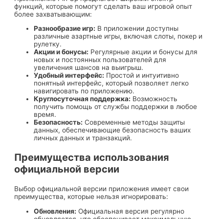
функций, которые помогут сделать ваш игровой опыт
более захватывающим:
Разнообразие игр:
В приложении доступны
различные азартные игры, включая слоты, покер и
рулетку.
Акции и бонусы:
Регулярные акции и бонусы для
новых и постоянных пользователей для
увеличения шансов на выигрыш.
Удобный интерфейс:
Простой и интуитивно
понятный интерфейс, который позволяет легко
навигировать по приложению.
Круглосуточная поддержка:
Возможность
получить помощь от службы поддержки в любое
время.
Безопасность:
Современные методы защиты
данных, обеспечивающие безопасность ваших
личных данных и транзакций.
Преимущества использования
официальной версии
Выбор официальной версии приложения имеет свои
преимущества, которые нельзя игнорировать:
Обновления:
Официальная версия регулярно
обновляется, что обеспечивает максимальную