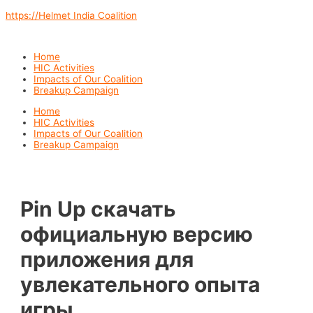
Skip
https://Helmet India Coalition
to
content
Menu
Home
HIC Activities
Impacts of Our Coalition
Breakup Campaign
Menu
Home
HIC Activities
Impacts of Our Coalition
Breakup Campaign
Pin Up скачать
официальную версию
приложения для
увлекательного опыта
игры