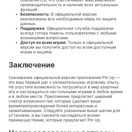
производительность и наличие всех актуальных
функций.
Безопасность:
В официальной версии
реализованы все необходимые меры по защите
данных.
Поддержка:
Официальная служба поддержки
всегда готова помочь пользователям с любыми
возникшими вопросами.
Доступ ко всем играм:
Только в официальной
версии вы получите доступ ко всем доступным
играм и акциям.
Заключение
Скачивание официальной версии приложения Pin Up —
это ваш первый шаг к увлекательному игровому опыту.
Не упустите возможность погрузиться в мир азартных
игр и наслаждаться настольными играми в любое время
и в любом месте. Приложение предлагает широкий
спектр возможностей, которые сделают ваше
времяпрепровождение более интересным и
захватывающим. Следуйте указанным выше шагам для
установки, и вы сможете насладиться всеми
преимуществами, которые предлагает Pin Up.