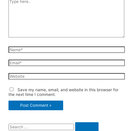
Type
here..
Name*
Email*
Website
Save my name, email, and website in this browser for
the next time I comment.
S