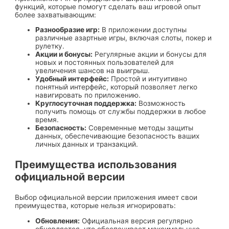
функций, которые помогут сделать ваш игровой опыт
более захватывающим:
Разнообразие игр:
В приложении доступны
различные азартные игры, включая слоты, покер и
рулетку.
Акции и бонусы:
Регулярные акции и бонусы для
новых и постоянных пользователей для
увеличения шансов на выигрыш.
Удобный интерфейс:
Простой и интуитивно
понятный интерфейс, который позволяет легко
навигировать по приложению.
Круглосуточная поддержка:
Возможность
получить помощь от службы поддержки в любое
время.
Безопасность:
Современные методы защиты
данных, обеспечивающие безопасность ваших
личных данных и транзакций.
Преимущества использования
официальной версии
Выбор официальной версии приложения имеет свои
преимущества, которые нельзя игнорировать:
Обновления:
Официальная версия регулярно
обновляется, что обеспечивает максимальную