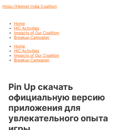
Skip
https://Helmet India Coalition
to
content
Menu
Home
HIC Activities
Impacts of Our Coalition
Breakup Campaign
Menu
Home
HIC Activities
Impacts of Our Coalition
Breakup Campaign
Pin Up скачать
официальную версию
приложения для
увлекательного опыта
игры