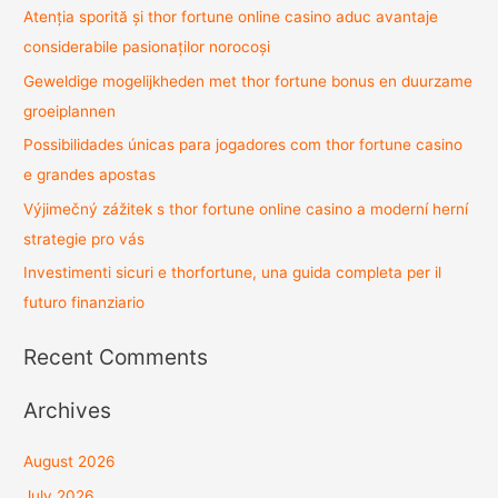
c
Atenția sporită și thor fortune online casino aduc avantaje
h
considerabile pasionaților norocoși
f
Geweldige mogelijkheden met thor fortune bonus en duurzame
o
groeiplannen
r
Possibilidades únicas para jogadores com thor fortune casino
:
e grandes apostas
Výjimečný zážitek s thor fortune online casino a moderní herní
strategie pro vás
Investimenti sicuri e thorfortune, una guida completa per il
futuro finanziario
Recent Comments
Archives
August 2026
July 2026