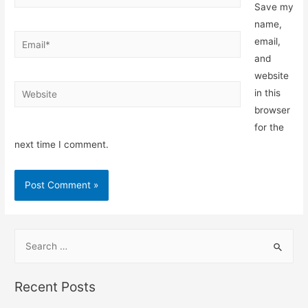
Save my
name,
Email*
email,
and
website
Website
in this
browser
for the
next time I comment.
S
e
a
Recent Posts
r