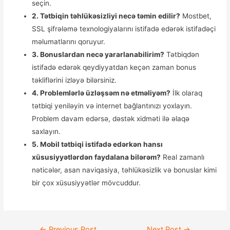
seçin.
2. Tətbiqin təhlükəsizliyi necə təmin edilir?
Mostbet,
SSL şifrələmə texnologiyalarını istifadə edərək istifadəçi
məlumatlarını qoruyur.
3. Bonuslardan necə yararlanabilirim?
Tətbiqdən
istifadə edərək qeydiyyatdan keçən zaman bonus
təkliflərini izləyə bilərsiniz.
4. Problemlərlə üzləşsəm nə etməliyəm?
İlk olaraq
tətbiqi yeniləyin və internet bağlantınızı yoxlayın.
Problem davam edərsə, dəstək xidməti ilə əlaqə
saxlayın.
5. Mobil tətbiqi istifadə edərkən hansı
xüsusiyyətlərdən faydalana bilərəm?
Real zamanlı
nəticələr, asan naviqasiya, təhlükəsizlik və bonuslar kimi
bir çox xüsusiyyətlər mövcuddur.
Post
←
Previous Post
Next Post
→