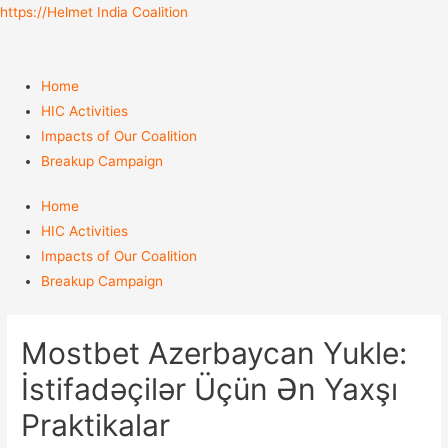
https://Helmet India Coalition
Menu
Home
HIC Activities
Impacts of Our Coalition
Breakup Campaign
Menu
Home
HIC Activities
Impacts of Our Coalition
Breakup Campaign
Mostbet Azerbaycan Yukle:
İstifadəçilər Üçün Ən Yaxşı
Praktikalar